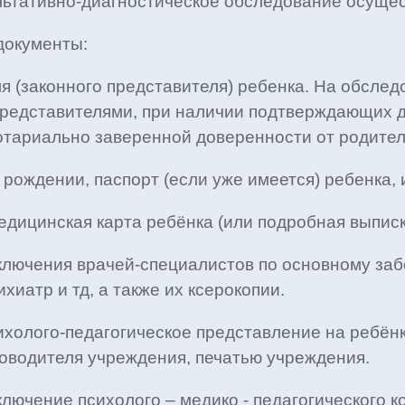
льтативно-диагностическое обследование осущест
документы:
я (законного представителя) ребенка. На обсле
редставителями, при наличии подтверждающих д
тариально заверенной доверенности от родител
рождении, паспорт (если уже имеется) ребенка, и
дицинская карта ребёнка (или подробная выписка
ключения врачей-специалистов по основному забо
хиатр и тд, а также их ксерокопии.
ихолого-педагогическое представление на ребёнк
ководителя учреждения, печатью учреждения.
ключение психолого – медико - педагогического