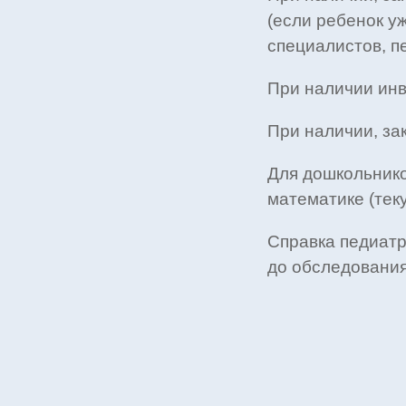
(если ребенок у
специалистов, п
При наличии инв
При наличии, з
Для дошкольнико
математике (тек
Справка педиатр
до обследования