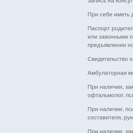
Запись на консу
При себе иметь 
Паспорт родител
или законными п
предъявлении но
Свидетельство о 
Амбулаторная ме
При наличии, за
офтальмолог, пси
При наличии, пс
составителя, ру
При наличии, за