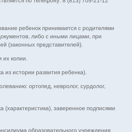
вляется по телефону: 8 (813) 705-21-12
дование ребенок принимается с родителями
окументов, либо с иными лицами, при
ей (законных представителей).
 их копии.
 из истории развития ребенка).
леванию: ортопед, невролог, сурдолог,
а (характеристика), заверенное подписями
 консилиума образовательного учреждения