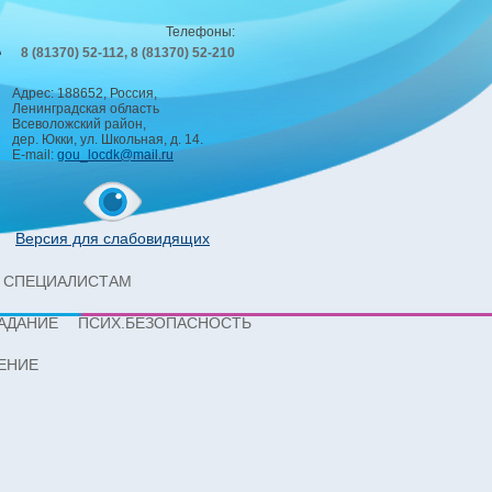
Телефоны:
8 (81370) 52-112, 8 (81370) 52-210
Адрес: 188652, Россия,
Ленинградская область
Всеволожский район,
дер. Юкки, ул. Школьная, д. 14.
E-mail:
gou_locdk@mail.ru
Версия для слабовидящих
СПЕЦИАЛИСТАМ
АДАНИЕ
ПСИХ.БЕЗОПАСНОСТЬ
ЕНИЕ